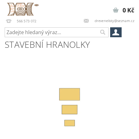
0 Kč
drevenelisty@seznam.cz
566 573 072
STAVEBNÍ HRANOLKY