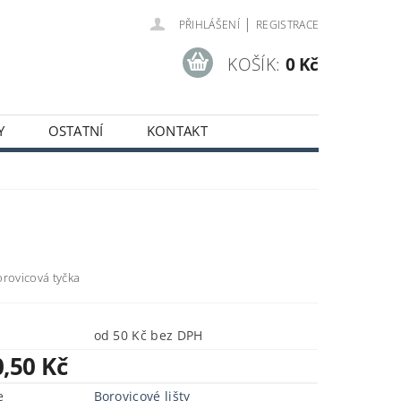
|
PŘIHLÁŠENÍ
REGISTRACE
KOŠÍK:
0 Kč
Y
OSTATNÍ
KONTAKT
SOBNÍCH ÚDAJŮ
orovicová tyčka
od 50 Kč bez DPH
0,50 Kč
e
Borovicové lišty