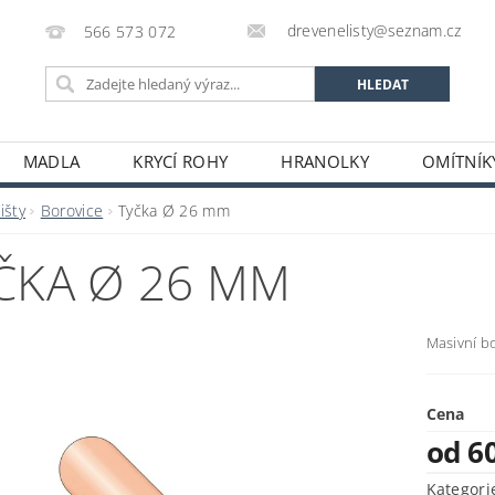
drevenelisty@seznam.cz
566 573 072
MADLA
KRYCÍ ROHY
HRANOLKY
OMÍTNÍK
RUČENÍ ZBOŽÍ A PLATBA CZ/SK
PODMÍNKY OCHRANY O
išty
Borovice
Tyčka Ø 26 mm
ČKA Ø 26 MM
Masivní b
Cena
od 6
Kategori