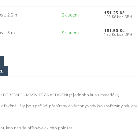
151,25 Kč
ost: 2,5 m
Skladem
125 Kč bez DPH
181,50 Kč
ost: 3 m
Skladem
150 Kč bez DPH
ZE
: BOROVICE - MASIV BEZ NASTAVENÍ (z jednoho kusu materiálu)
dřevěné lišty jsou pečlivě přebírány a všechny vady jsou vyřezány tak, aby 
ní, kdo napíše příspěvek k této položce.