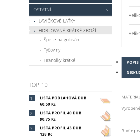
OSTATNÍ
Velik
LAVIČKOVÉ LAŤKY
HOBLOVANÉ KRÁTKÉ ZBOŽÍ
Velik
Špejle na grilování
Tyčoviny
Hranolky krátké
POPIS
DISKU
TOP 10
MATERIÁL
LIŠTA PODLAHOVÁ DUB
60,50 Kč
Vyrobené 
LIŠTA PROFIL 40 DUB
90,75 Kč
LIŠTA PROFIL 43 DUB
Buďte prv
128 Kč