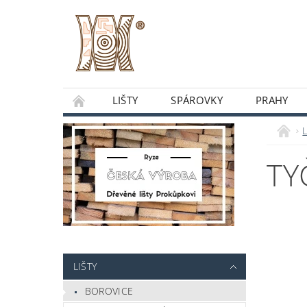
LIŠTY
SPÁROVKY
PRAHY
O NÁS
OBCHODNÍ PODMÍNKY
DO
L
TY
LIŠTY
BOROVICE