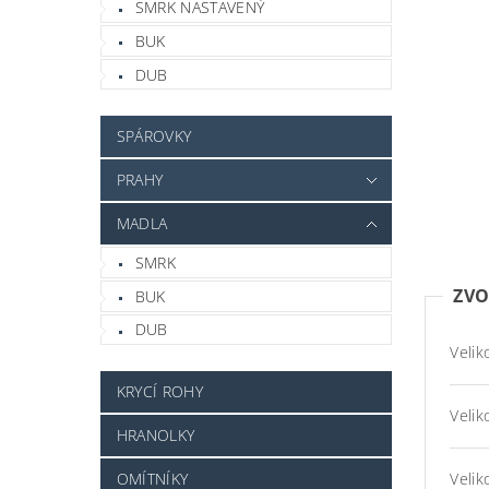
SMRK NASTAVENÝ
BUK
DUB
SPÁROVKY
PRAHY
MADLA
SMRK
ZVO
BUK
DUB
Velik
KRYCÍ ROHY
Velik
HRANOLKY
Velik
OMÍTNÍKY