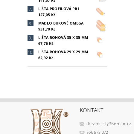
141,57 Kč
LIŠTA PROFILOVÁ PR1
127,05 Kč
MADLO BUKOVÉ OMEGA
931,70 Kč
LIŠTA ROHOVÁ 35 X 35 MM
67,76 Kč
LIŠTA ROHOVÁ 29 X 29 MM
62,92 Kč
KONTAKT
drevenelisty
@
seznam.cz
566 573 072