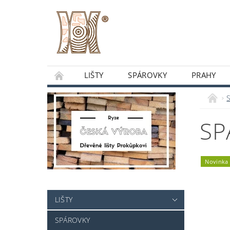
LIŠTY
SPÁROVKY
PRAHY
O NÁS
OBCHODNÍ PODMÍNKY
DO
SP
Novinka
LIŠTY
SPÁROVKY