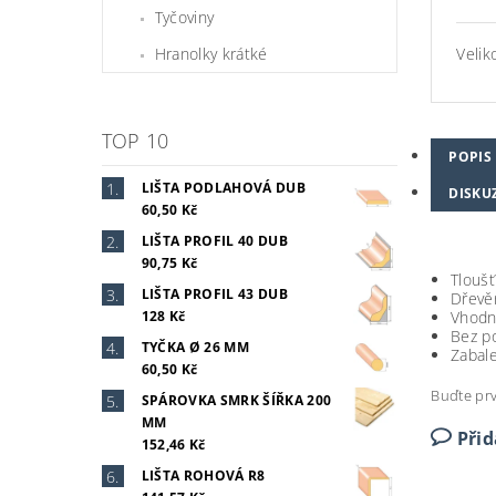
Tyčoviny
Hranolky krátké
Velik
TOP 10
POPIS
LIŠTA PODLAHOVÁ DUB
DISKU
60,50 Kč
LIŠTA PROFIL 40 DUB
90,75 Kč
Tlouš
LIŠTA PROFIL 43 DUB
Dřevě
128 Kč
Vhodná
Bez p
TYČKA Ø 26 MM
Zabale
60,50 Kč
Buďte prv
SPÁROVKA SMRK ŠÍŘKA 200
MM
Při
152,46 Kč
LIŠTA ROHOVÁ R8