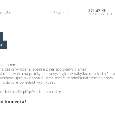
371,47 Kč
ost: 2 m
Skladem
307 Kč bez DPH
ZE
ťka 18 mm
ná deska vyrobená lepením z nenapojovaných lamel
 do interiéru na poličky, parapety, k výrobě nábytku, desek stolů, ap
ovrchové úpravy - doporučujeme ošetřit vhodným nátěrem na dřevo
no do folie po jednotlivých kusech
ní, kdo napíše příspěvek k této položce.
dat komentář