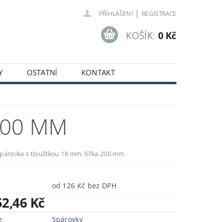
|
PŘIHLÁŠENÍ
REGISTRACE
KOŠÍK:
0 Kč
Y
OSTATNÍ
KONTAKT
SOBNÍCH ÚDAJŮ
200 MM
párovka s tloušťkou 18 mm, šířka 200 mm
od 126 Kč bez DPH
52,46 Kč
e
Spárovky