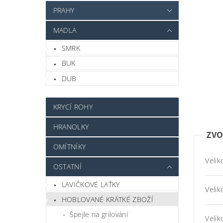
PRAHY
MADLA
SMRK
BUK
DUB
KRYCÍ ROHY
HRANOLKY
ZVO
OMÍTNÍKY
Velik
OSTATNÍ
LAVIČKOVÉ LAŤKY
Velik
HOBLOVANÉ KRÁTKÉ ZBOŽÍ
Špejle na grilování
Velik