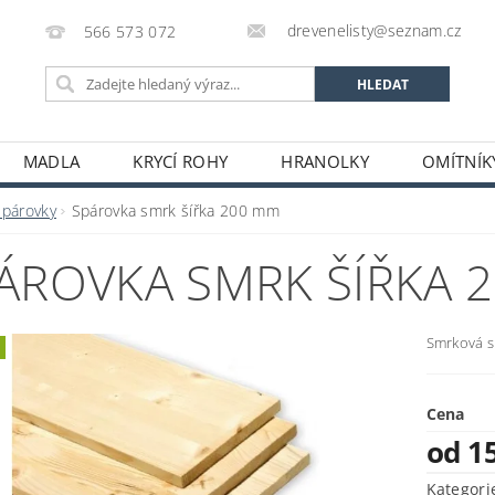
drevenelisty@seznam.cz
566 573 072
MADLA
KRYCÍ ROHY
HRANOLKY
OMÍTNÍK
RUČENÍ ZBOŽÍ A PLATBA CZ/SK
PODMÍNKY OCHRANY O
Spárovky
Spárovka smrk šířka 200 mm
ÁROVKA SMRK ŠÍŘKA 
Smrková s
Cena
od 1
Kategori