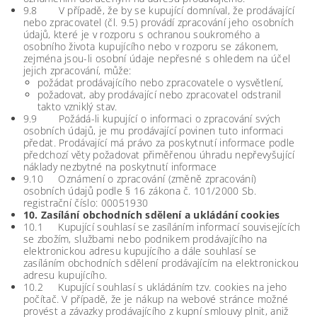
9.8 V případě, že by se kupující domníval, že prodávající
nebo zpracovatel (čl. 9.5) provádí zpracování jeho osobních
údajů, které je v rozporu s ochranou soukromého a
osobního života kupujícího nebo v rozporu se zákonem,
zejména jsou-li osobní údaje nepřesné s ohledem na účel
jejich zpracování, může:
požádat prodávajícího nebo zpracovatele o vysvětlení,
požadovat, aby prodávající nebo zpracovatel odstranil
takto vzniklý stav.
9.9 Požádá-li kupující o informaci o zpracování svých
osobních údajů, je mu prodávající povinen tuto informaci
předat. Prodávající má právo za poskytnutí informace podle
předchozí věty požadovat přiměřenou úhradu nepřevyšující
náklady nezbytné na poskytnutí informace
9.10 Oznámení o zpracování (změně zpracování)
osobních údajů podle § 16 zákona č. 101/2000 Sb.
registrační číslo: 00051930
10. Zasílání obchodních sdělení a ukládání cookies
10.1 Kupující souhlasí se zasíláním informací souvisejících
se zbožím, službami nebo podnikem prodávajícího na
elektronickou adresu kupujícího a dále souhlasí se
zasíláním obchodních sdělení prodávajícím na elektronickou
adresu kupujícího.
10.2 Kupující souhlasí s ukládáním tzv. cookies na jeho
počítač. V případě, že je nákup na webové stránce možné
provést a závazky prodávajícího z kupní smlouvy plnit, aniž