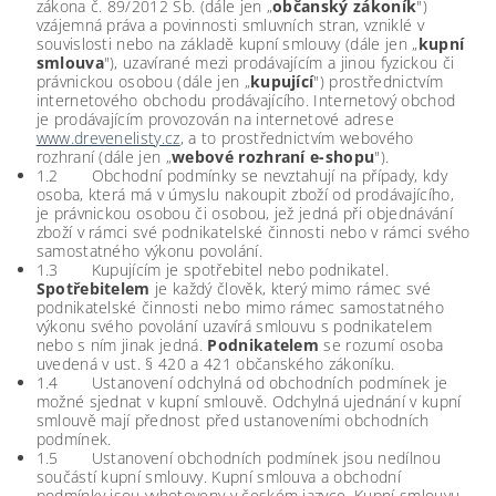
zákona č. 89/2012 Sb. (dále jen „
občanský zákoník
")
vzájemná práva a povinnosti smluvních stran, vzniklé v
souvislosti nebo na základě kupní smlouvy (dále jen „
kupní
smlouva
"), uzavírané mezi prodávajícím a jinou fyzickou či
právnickou osobou (dále jen „
kupující
") prostřednictvím
internetového obchodu prodávajícího. Internetový obchod
je prodávajícím provozován na internetové adrese
www.drevenelisty.cz
, a to prostřednictvím webového
rozhraní (dále jen „
webové rozhraní e-shopu
").
1.2 Obchodní podmínky se nevztahují na případy, kdy
osoba, která má v úmyslu nakoupit zboží od prodávajícího,
je právnickou osobou či osobou, jež jedná při objednávání
zboží v rámci své podnikatelské činnosti nebo v rámci svého
samostatného výkonu povolání.
1.3 Kupujícím je spotřebitel nebo podnikatel.
Spotřebitelem
je každý člověk, který mimo rámec své
podnikatelské činnosti nebo mimo rámec samostatného
výkonu svého povolání uzavírá smlouvu s podnikatelem
nebo s ním jinak jedná.
Podnikatelem
se rozumí osoba
uvedená v ust. § 420 a 421 občanského zákoníku.
1.4 Ustanovení odchylná od obchodních podmínek je
možné sjednat v kupní smlouvě. Odchylná ujednání v kupní
smlouvě mají přednost před ustanoveními obchodních
podmínek.
1.5 Ustanovení obchodních podmínek jsou nedílnou
součástí kupní smlouvy. Kupní smlouva a obchodní
podmínky jsou vyhotoveny v českém jazyce. Kupní smlouvu