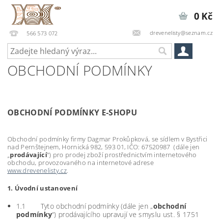
0 Kč
drevenelisty@seznam.cz
566 573 072
OBCHODNÍ PODMÍNKY
OBCHODNÍ PODMÍNKY E-SHOPU
Obchodní podmínky firmy Dagmar Prokůpková, se sídlem v Bystřici
nad Pernštejnem, Hornická 982, 593 01, IČO: 67520987 (dále jen
„
prodávající
“) pro prodej zboží prostřednictvím internetového
obchodu, provozovaného na internetové adrese
www.drevenelisty.cz
.
1. Úvodní ustanovení
1.1 Tyto obchodní podmínky (dále jen „
obchodní
podmínky
“) prodávajícího upravují ve smyslu ust. § 1751