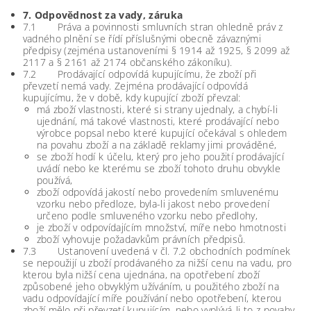
7. Odpovědnost za vady, záruka
7.1 Práva a povinnosti smluvních stran ohledně práv z
vadného plnění se řídí příslušnými obecně závaznými
předpisy (zejména ustanoveními § 1914 až 1925, § 2099 až
2117 a § 2161 až 2174 občanského zákoníku).
7.2 Prodávající odpovídá kupujícímu, že zboží při
převzetí nemá vady. Zejména prodávající odpovídá
kupujícímu, že v době, kdy kupující zboží převzal:
má zboží vlastnosti, které si strany ujednaly, a chybí-li
ujednání, má takové vlastnosti, které prodávající nebo
výrobce popsal nebo které kupující očekával s ohledem
na povahu zboží a na základě reklamy jimi prováděné,
se zboží hodí k účelu, který pro jeho použití prodávající
uvádí nebo ke kterému se zboží tohoto druhu obvykle
používá,
zboží odpovídá jakostí nebo provedením smluvenému
vzorku nebo předloze, byla-li jakost nebo provedení
určeno podle smluveného vzorku nebo předlohy,
je zboží v odpovídajícím množství, míře nebo hmotnosti
zboží vyhovuje požadavkům právních předpisů.
7.3 Ustanovení uvedená v čl. 7.2 obchodních podmínek
se nepoužijí u zboží prodávaného za nižší cenu na vadu, pro
kterou byla nižší cena ujednána, na opotřebení zboží
způsobené jeho obvyklým užíváním, u použitého zboží na
vadu odpovídající míře používání nebo opotřebení, kterou
zboží mělo při převzetí kupujícím, nebo vyplývá-li to z povahy