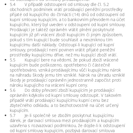
5.4 V případě odstoupení od smlouvy dle čl. 5.2
obchodních podmínek vrátí prodávající peněžní prostředky
přijaté od kupujícího do čtrnácti (14) dnů od odstoupení od
kupní smlouvy kupujícím, a to bankovním převodem na účet
kupujícího, který byl uveden v odstoupení od kupní smlouvy.
Prodávající je taktéž oprávněn vrátit plnění poskytnuté
kupujícím již při vrácení zboží kupujícím či jiným způsobem,
pokud s tím kupující bude souhlasit a nevzniknou tím
kupujícímu další náklady. Odstoupí-li kupující od kupní
smlouvy, prodávající není povinen vrátit přijaté peněžní
prostředky kupujícímu dříve, než mu kupující zboží vrátí.
5.5 Kupující bere na vědomí, že pokud zboží vrácené
kupujícím bude poškozeno, opotřebeno či částečně
spotřebováno, vzniká prodávajícímu vůči kupujícímu nárok
na náhradu škody jemu tím vzniklé. Nárok na úhradu vzniklé
škody je prodávající oprávněn jednostranně započíst proti
nároku kupujícího na vrácení kupní ceny.
5.6 Do doby převzetí zboží kupujícím je prodávající
oprávněn kdykoliv od kupní smlouvy odstoupit. V takovém
případě vrátí prodávající kupujícímu kupní cenu bez
zbytečného odkladu, a to bezhotovostně na účet určený
kupujícím.
5.7 Je-li společně se zbožím poskytnut kupujícímu
dárek, je darovací smlouva mezi prodávajícím a kupujícím
uzavřena s rozvazovací podmínkou, že dojde-li k odstoupení
od kupní smlouvy kupujícím, pozbývá darovací smlouva