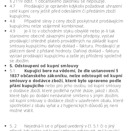
§ 2119 odst. 1 občanského zákoníku se nepoužije.
4.7 Prodávající je oprávněn kdykoliv požadovat uhrazení
celé kupní ceny ještě před odesláním či předáním zboží
kupujícímu.
4.8 Případné slevy z ceny zboží poskytnuté prodávajícím
kupujícímu nelze vzájemně kombinovat.
4.9 Je-li to v obchodním styku obvyklé nebo je-li tak
stanoveno obecně závaznými právními předpisy, vystaví
prodávající ohledně plateb prováděných na základě kupní
smlouvy kupujícímu daňový doklad – fakturu. Prodávající je
plátcem daně z přidané hodnoty. Daňový doklad – fakturu
vystaví prodávající kupujícímu a zašle jej přiložený společně
se zbožím.
5. Odstoupení od kupní smlouvy
5.1
Kupující bere na vědomí, že dle ustanovení §
1837 občanského zákoníku, nelze odstoupit od kupní
smlouvy o dodávce zboží, které bylo upraveno podle
přání kupujícího
nebo pro jeho osobu, od kupní smlouvy
o dodávce zboží, které podléhá rychlé zkáze, jakož i zboží,
které bylo po dodání nenávratně smíšeno s jiným zbožím,
od kupní smlouvy o dodávce zboží v uzavřeném obalu, které
spotřebitel z obalu vyňal a z hygienických důvodů jej není
možné vrátit.
5. 2 Nejedná-li se o případ uvedený v čl. 5.1 či o jiný
případ, kdy nelze od kupní smlouvy odstoupit, má kupující