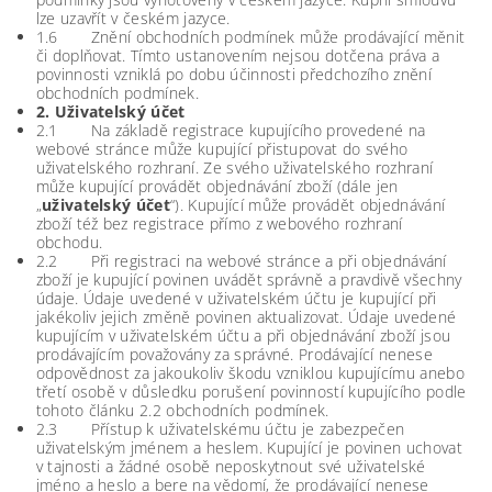
lze uzavřít v českém jazyce.
1.6 Znění obchodních podmínek může prodávající měnit
či doplňovat. Tímto ustanovením nejsou dotčena práva a
povinnosti vzniklá po dobu účinnosti předchozího znění
obchodních podmínek.
2. Uživatelský účet
2.1 Na základě registrace kupujícího provedené na
webové stránce může kupující přistupovat do svého
uživatelského rozhraní. Ze svého uživatelského rozhraní
může kupující provádět objednávání zboží (dále jen
„
uživatelský účet
“). Kupující může provádět objednávání
zboží též bez registrace přímo z webového rozhraní
obchodu.
2.2 Při registraci na webové stránce a při objednávání
zboží je kupující povinen uvádět správně a pravdivě všechny
údaje. Údaje uvedené v uživatelském účtu je kupující při
jakékoliv jejich změně povinen aktualizovat. Údaje uvedené
kupujícím v uživatelském účtu a při objednávání zboží jsou
prodávajícím považovány za správné. Prodávající nenese
odpovědnost za jakoukoliv škodu vzniklou kupujícímu anebo
třetí osobě v důsledku porušení povinností kupujícího podle
tohoto článku 2.2 obchodních podmínek.
2.3 Přístup k uživatelskému účtu je zabezpečen
uživatelským jménem a heslem. Kupující je povinen uchovat
v tajnosti a žádné osobě neposkytnout své uživatelské
jméno a heslo a bere na vědomí, že prodávající nenese