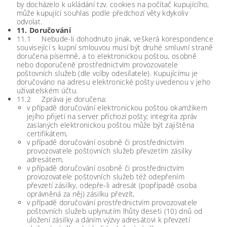
by docházelo k ukládání tzv. cookies na počítač kupujícího,
může kupující souhlas podle předchozí věty kdykoliv
odvolat.
11. Doručování
11.1 Nebude-li dohodnuto jinak, veškerá korespondence
související s kupní smlouvou musí být druhé smluvní straně
doručena písemně, a to elektronickou poštou, osobně
nebo doporučeně prostřednictvím provozovatele
poštovních služeb (dle volby odesílatele). Kupujícímu je
doručováno na adresu elektronické pošty uvedenou v jeho
uživatelském účtu.
11.2 Zpráva je doručena:
v případě doručování elektronickou poštou okamžikem
jejího přijetí na server příchozí pošty; integrita zpráv
zaslaných elektronickou poštou může být zajištěna
certifikátem,
v případě doručování osobně či prostřednictvím
provozovatele poštovních služeb převzetím zásilky
adresátem,
v případě doručování osobně či prostřednictvím
provozovatele poštovních služeb též odepřením
převzetí zásilky, odepře-li adresát (popřípadě osoba
oprávněná za něj) zásilku převzít,
v případě doručování prostřednictvím provozovatele
poštovních služeb uplynutím lhůty deseti (10) dnů od
uložení zásilky a dáním výzvy adresátovi k převzetí