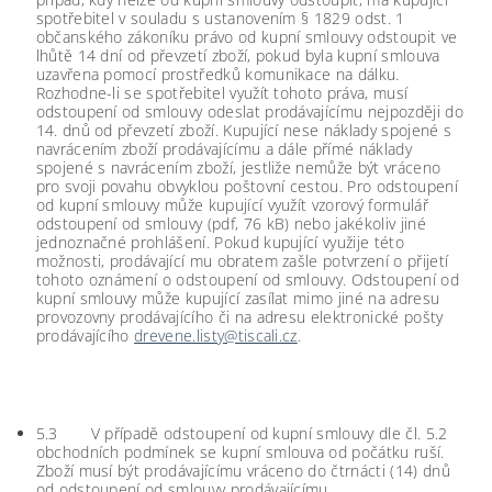
spotřebitel v souladu s ustanovením § 1829 odst. 1
občanského zákoníku právo od kupní smlouvy odstoupit ve
lhůtě 14 dní od převzetí zboží, pokud byla kupní smlouva
uzavřena pomocí prostředků komunikace na dálku.
Rozhodne-li se spotřebitel využít tohoto práva, musí
odstoupení od smlouvy odeslat prodávajícímu nejpozději do
14. dnů od převzetí zboží. Kupující nese náklady spojené s
navrácením zboží prodávajícímu a dále přímé náklady
spojené s navrácením zboží, jestliže nemůže být vráceno
pro svoji povahu obvyklou poštovní cestou. Pro odstoupení
od kupní smlouvy může kupující využít vzorový formulář
odstoupení od smlouvy (pdf, 76 kB) nebo jakékoliv jiné
jednoznačné prohlášení. Pokud kupující využije této
možnosti, prodávající mu obratem zašle potvrzení o přijetí
tohoto oznámení o odstoupení od smlouvy. Odstoupení od
kupní smlouvy může kupující zasílat mimo jiné na adresu
provozovny prodávajícího či na adresu elektronické pošty
prodávajícího
drevene.listy@tiscali.cz
.
5.3 V případě odstoupení od kupní smlouvy dle čl. 5.2
obchodních podmínek se kupní smlouva od počátku ruší.
Zboží musí být prodávajícímu vráceno do čtrnácti (14) dnů
od odstoupení od smlouvy prodávajícímu.