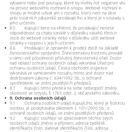
vybavení nebo jiné postupy, které by mohly mít negativní vliv
na provoz webového rozhraní e-shopu. Webové rozhraní e-
shopu je možné užívat jen v rozsahu, který není na úkor
práv ostatních zákazníků prodávajícího a který je v souladu s
jeho určením.
8.5 Kupující bere na vědomí, že prodávající nenese
odpovědnost za chyby vzniklé v důsledku zásahů třetích
osob do webové stránky nebo v důsledku užití webové
stránky v rozporu s jejich určením.
8.6 Prodávající je oprávněn k prodeji zboží na základě
živnostenského oprávnění. Živnostenskou kontrolu provádí
v rámci své působnosti příslušný živnostenský úřad. Dozor
nad oblastí ochrany osobních údajů vykonává Úřad pro
ochranu osobních údajů. Česká obchodní inspekce
vykonává ve vymezeném rozsahu mimo jiné dozor nad
dodržováním zákona č. 634/1992 Sb., o ochraně
spotřebitele, ve znění pozdějších předpisů.
8.7 Kupující tímto přebírá na sebe nebezpečí změny
okolností ve smyslu § 1765 odst. 2 občanského zákoníku.
9. Ochrana osobních údajů
9.1 Ochrana osobních údajů kupujícího, který je fyzickou
osobou, je poskytována zákonem č. 101/2000 Sb., o
ochraně osobních údajů, ve znění pozdějších předpisů.
9.2 Kupující souhlasí se zpracováním těchto svých
osobních údajů: jméno a příjmení, adresa bydliště,
identifikační číslo, daňové identifikační číslo, adresa