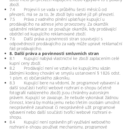
zboží.
7.4 Projeví-li se vada v průběhu šesti měsíců od
převzetí, má se za to, že zboží bylo vadné již při převzetí.
7.5 Práva z vadného plnění uplatňuje kupující u
prodávajícího na adrese jeho provozovny. Za okamžik
uplatnění reklamace se považuje okamžik, kdy prodávající
obdržel od kupujícího reklamované zboží.
7.6 Další práva a povinnosti stran související s
odpovědností prodávajícího za vady může upravit reklamační
řád prodávajícího.
8. Další práva a povinnosti smluvních stran
8.1 Kupující nabývá vlastnictví ke zboží zaplacením celé
kupní ceny zboží.
8.2 Prodávající není ve vztahu ke kupujícímu vázán
žádnými kodexy chování ve smyslu ustanovení § 1826 odst.
1 písm. e) občanského zákoníku.
8.3 Kupující bere na vědomí, že programové vybavení a
další součásti tvořící webové rozhraní e-shopu (včetně
fotografií nabízeného zboží) jsou chráněny autorským
právem. Kupující se zavazuje, že nebude vykonávat žádnou
činnost, která by mohla jemu nebo třetím osobám umožnit
neoprávněně zasahovat či neoprávněně užít programové
vybavení nebo další součásti tvořící webové rozhraní e-
shopu.
8.4 Kupující není oprávněn při využívání webového
rozhraní e-shopu používat mechanismy, programové