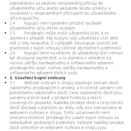
odpovědnost za jakýkoliv neoprávněný přístup do
uživatelského účtu anebo jakoukoliv škodu vzniklou v
souvislosti s neoprávněným přístupem do uživatelského
účtu kupujícího.
2.4 Kupující není oprávněn umožnit využívání
uživatelského účtu třetím osobám.
2.5 Prodávající může zrušit uživatelský účet, a to
zejména v případě, kdy kupující svůj uživatelský účet déle
než 2 roky nevyužívá, či v případě, kdy kupující poruší své
povinnosti z kupní smlouvy (včetně obchodních podmínek).
2.6 Kupující bere na vědomí, že uživatelský účet nemusí
být dostupný nepřetržitě, a to zejména s ohledem na
nutnou údržbu hardwarového a softwarového vybavení
prodávajícího, popř. nutnou údržbu hardwarového a
softwarového vybavení třetích osob.
3. Uzavření kupní smlouvy
3.1 Webové rozhraní e-shopu obsahuje seznam zboží
nabízeného prodávajícím k prodeji, a to včetně uvedení cen
jednotlivého nabízeného zboží. Ceny nabízeného zboží jsou
uvedeny včetně daně z přidané hodnoty a všech
souvisejících poplatků. Nabídka prodeje zboží a ceny tohoto
zboží zůstávají v platnosti po dobu, kdy jsou zobrazovány ve
webovém rozhraní e-shopu. Tímto ustanovením není
omezena možnost prodávajícího uzavřít kupní smlouvu za
individuálně sjednaných podmínek. Veškeré nabídky prodeje
zboží umístěné ve webovém rozhraní e-shopu jsou