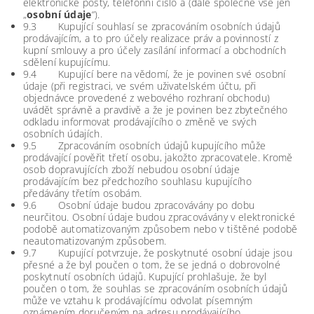
elektronické pošty, telefonní číslo a (dále společně vše jen
„
osobní údaje
“).
9.3 Kupující souhlasí se zpracováním osobních údajů
prodávajícím, a to pro účely realizace práv a povinností z
kupní smlouvy a pro účely zasílání informací a obchodních
sdělení kupujícímu.
9.4 Kupující bere na vědomí, že je povinen své osobní
údaje (při registraci, ve svém uživatelském účtu, při
objednávce provedené z webového rozhraní obchodu)
uvádět správně a pravdivě a že je povinen bez zbytečného
odkladu informovat prodávajícího o změně ve svých
osobních údajích.
9.5 Zpracováním osobních údajů kupujícího může
prodávající pověřit třetí osobu, jakožto zpracovatele. Kromě
osob dopravujících zboží nebudou osobní údaje
prodávajícím bez předchozího souhlasu kupujícího
předávány třetím osobám.
9.6 Osobní údaje budou zpracovávány po dobu
neurčitou. Osobní údaje budou zpracovávány v elektronické
podobě automatizovaným způsobem nebo v tištěné podobě
neautomatizovaným způsobem.
9.7 Kupující potvrzuje, že poskytnuté osobní údaje jsou
přesné a že byl poučen o tom, že se jedná o dobrovolné
poskytnutí osobních údajů. Kupující prohlašuje, že byl
poučen o tom, že souhlas se zpracováním osobních údajů
může ve vztahu k prodávajícímu odvolat písemným
oznámením doručeným na adresu prodávajícího.