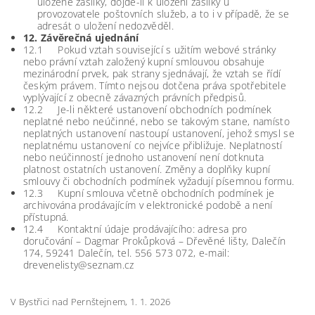
uložené zásilky, dojde-li k uložení zásilky u
provozovatele poštovních služeb, a to i v případě, že se
adresát o uložení nedozvěděl.
12. Závěrečná ujednání
12.1 Pokud vztah související s užitím webové stránky
nebo právní vztah založený kupní smlouvou obsahuje
mezinárodní prvek, pak strany sjednávají, že vztah se řídí
českým právem. Tímto nejsou dotčena práva spotřebitele
vyplývající z obecně závazných právních předpisů.
12.2 Je-li některé ustanovení obchodních podmínek
neplatné nebo neúčinné, nebo se takovým stane, namísto
neplatných ustanovení nastoupí ustanovení, jehož smysl se
neplatnému ustanovení co nejvíce přibližuje. Neplatností
nebo neúčinností jednoho ustanovení není dotknuta
platnost ostatních ustanovení. Změny a doplňky kupní
smlouvy či obchodních podmínek vyžadují písemnou formu.
12.3 Kupní smlouva včetně obchodních podmínek je
archivována prodávajícím v elektronické podobě a není
přístupná.
12.4 Kontaktní údaje prodávajícího: adresa pro
doručování – Dagmar Prokůpková – Dřevěné lišty, Dalečín
174, 59241 Dalečín, tel. 556 573 072, e-mail:
drevenelisty@seznam.cz
V Bystřici nad Pernštejnem, 1. 1. 2026