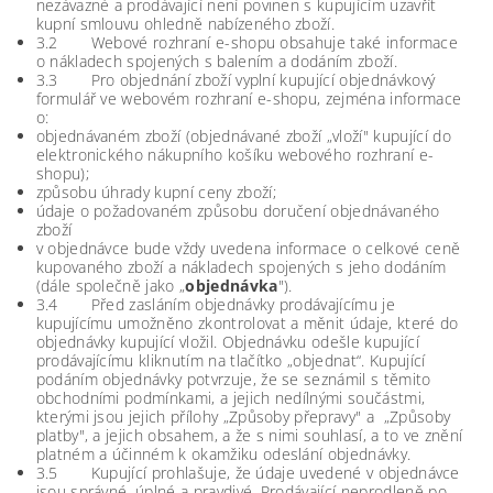
nezávazné a prodávající není povinen s kupujícím uzavřít
kupní smlouvu ohledně nabízeného zboží.
3.2 Webové rozhraní e-shopu obsahuje také informace
o nákladech spojených s balením a dodáním zboží.
3.3 Pro objednání zboží vyplní kupující objednávkový
formulář ve webovém rozhraní e-shopu, zejména informace
o:
objednávaném zboží (objednávané zboží „vloží" kupující do
elektronického nákupního košíku webového rozhraní e-
shopu);
způsobu úhrady kupní ceny zboží;
údaje o požadovaném způsobu doručení objednávaného
zboží
v objednávce bude vždy uvedena informace o celkové ceně
kupovaného zboží a nákladech spojených s jeho dodáním
(dále společně jako „
objednávka
").
3.4 Před zasláním objednávky prodávajícímu je
kupujícímu umožněno zkontrolovat a měnit údaje, které do
objednávky kupující vložil. Objednávku odešle kupující
prodávajícímu kliknutím na tlačítko „objednat“. Kupující
podáním objednávky potvrzuje, že se seznámil s těmito
obchodními podmínkami, a jejich nedílnými součástmi,
kterými jsou jejich přílohy „Způsoby přepravy" a „Způsoby
platby", a jejich obsahem, a že s nimi souhlasí, a to ve znění
platném a účinném k okamžiku odeslání objednávky.
3.5 Kupující prohlašuje, že údaje uvedené v objednávce
jsou správné, úplné a pravdivé. Prodávající neprodleně po