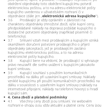
obdržení objednávky toto obdržení kupujícímu potvrdí
elektronickou poštou, a to na adresu elektronické pošty
kupujícího uvedenou v uživatelském rozhraní či v
objednávce (dále jen „
elektronická adresa kupujícího
").
3.6 Prodávající je vždy oprávněn v závislosti na
charakteru objednávky (množství zboží, výše kupní ceny,
předpokládané náklady na dopravu) požádat kupujícího o
dodatečné potvrzení objednávky (například písemně či
telefonicky).
3.7 Smluvní vztah mezi prodávajícím a kupujícím vzniká
okamžikem doručení potvrzení prodávajícího o přijetí
objednávky (akceptací), jež je prodávajícím zasláno
kupujícímu elektronickou poštou, a to na adresu
elektronické pošty kupujícího.
3.8 Kupující bere na vědomí, že prodávající si vyhrazuje
právo neuzavřít dle svého uvážení s kupujícím jakoukoliv
kupní smlouvu.
3.9 Kupující souhlasí s použitím komunikačních
prostředků na dálku při uzavírání kupní smlouvy. Náklady
vzniklé kupujícímu při použití komunikačních prostředků na
dálku v souvislosti s uzavřením kupní smlouvy (náklady na
internetové připojení, náklady na telefonní hovory) si hradí
kupující sám.
4. Cena zboží a platební podmínky
4.1 Všechny ceny zboží jsou smluvní. Ve webovém
rozhraní e-shopu jsou vždy aktuální a platné ceny. Ceny jsou