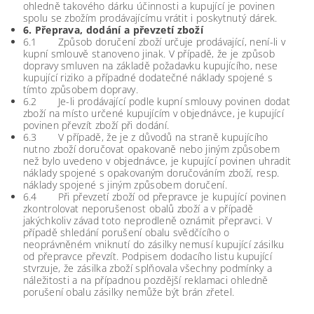
ohledně takového dárku účinnosti a kupující je povinen
spolu se zbožím prodávajícímu vrátit i poskytnutý dárek.
6. Přeprava, dodání a převzetí zboží
6.1 Způsob doručení zboží určuje prodávající, není-li v
kupní smlouvě stanoveno jinak. V případě, že je způsob
dopravy smluven na základě požadavku kupujícího, nese
kupující riziko a případné dodatečné náklady spojené s
tímto způsobem dopravy.
6.2 Je-li prodávající podle kupní smlouvy povinen dodat
zboží na místo určené kupujícím v objednávce, je kupující
povinen převzít zboží při dodání.
6.3 V případě, že je z důvodů na straně kupujícího
nutno zboží doručovat opakovaně nebo jiným způsobem
než bylo uvedeno v objednávce, je kupující povinen uhradit
náklady spojené s opakovaným doručováním zboží, resp.
náklady spojené s jiným způsobem doručení.
6.4 Při převzetí zboží od přepravce je kupující povinen
zkontrolovat neporušenost obalů zboží a v případě
jakýchkoliv závad toto neprodleně oznámit přepravci. V
případě shledání porušení obalu svědčícího o
neoprávněném vniknutí do zásilky nemusí kupující zásilku
od přepravce převzít. Podpisem dodacího listu kupující
stvrzuje, že zásilka zboží splňovala všechny podmínky a
náležitosti a na případnou pozdější reklamaci ohledně
porušení obalu zásilky nemůže být brán zřetel.