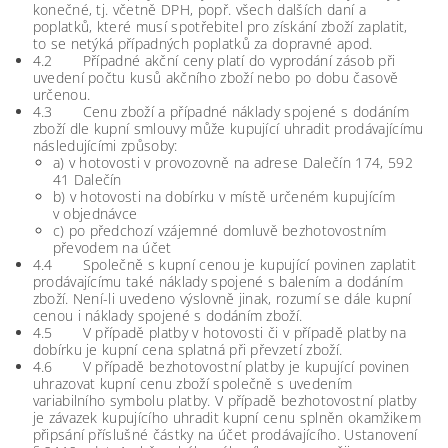
konečné, tj. včetně DPH, popř. všech dalších daní a
poplatků, které musí spotřebitel pro získání zboží zaplatit,
to se netýká případných poplatků za dopravné apod.
4.2 Případné akční ceny platí do vyprodání zásob při
uvedení počtu kusů akčního zboží nebo po dobu časově
určenou.
4.3 Cenu zboží a případné náklady spojené s dodáním
zboží dle kupní smlouvy může kupující uhradit prodávajícímu
následujícími způsoby:
a) v hotovosti v provozovně na adrese Dalečín 174, 592
41 Dalečín
b) v hotovosti na dobírku v místě určeném kupujícím
v objednávce
c) po předchozí vzájemné domluvě bezhotovostním
převodem na účet
4.4 Společně s kupní cenou je kupující povinen zaplatit
prodávajícímu také náklady spojené s balením a dodáním
zboží. Není-li uvedeno výslovně jinak, rozumí se dále kupní
cenou i náklady spojené s dodáním zboží.
4.5 V případě platby v hotovosti či v případě platby na
dobírku je kupní cena splatná při převzetí zboží.
4.6 V případě bezhotovostní platby je kupující povinen
uhrazovat kupní cenu zboží společně s uvedením
variabilního symbolu platby. V případě bezhotovostní platby
je závazek kupujícího uhradit kupní cenu splněn okamžikem
připsání příslušné částky na účet prodávajícího. Ustanovení