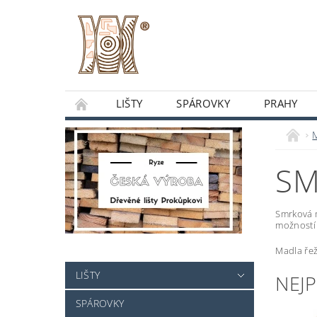
LIŠTY
SPÁROVKY
PRAHY
O NÁS
OBCHODNÍ PODMÍNKY
DO
SM
Smrková m
možností 
Madla řež
LIŠTY
NEJ
SPÁROVKY