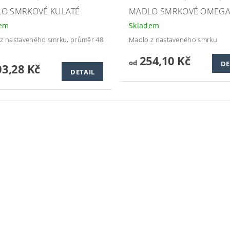
O SMRKOVÉ KULATÉ
MADLO SMRKOVÉ OMEG
dem
Skladem
z nastaveného smrku, průměr 48
Madlo z nastaveného smrku
254,10 Kč
od
DE
3,28 Kč
DETAIL