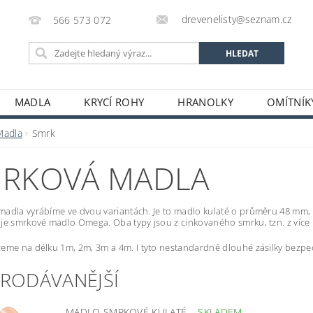
drevenelisty@seznam.cz
566 573 072
MADLA
KRYCÍ ROHY
HRANOLKY
OMÍTNÍK
RUČENÍ ZBOŽÍ A PLATBA CZ/SK
PODMÍNKY OCHRANY O
Madla
Smrk
RKOVÁ MADLA
adla vyrábíme ve dvou variantách. Je to madlo kulaté o průměru 48 mm,
je smrkové madlo Omega. Oba typy jsou z cinkovaného smrku, tzn. z víc
eme na délku 1m, 2m, 3m a 4m. I tyto nestandardně dlouhé zásilky bez
PRODÁVANĚJŠÍ
MADLO SMRKOVÉ KULATÉ
–
SKLADEM