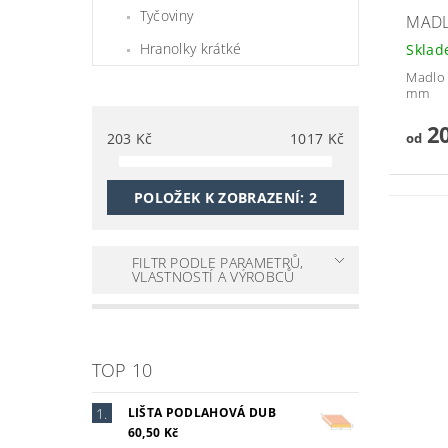
Tyčoviny
MADL
Hranolky krátké
Skla
Madlo 
mm
20
od
203
Kč
1017
Kč
POLOŽEK K ZOBRAZENÍ:
2
FILTR PODLE PARAMETRŮ,
VLASTNOSTÍ A VÝROBCŮ
TOP 10
LIŠTA PODLAHOVÁ DUB
60,50 Kč