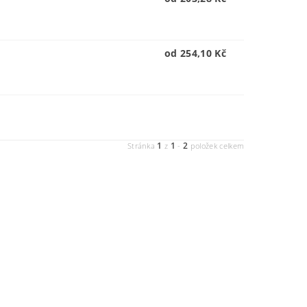
od 254,10 Kč
1
1
2
Stránka
z
-
položek celkem