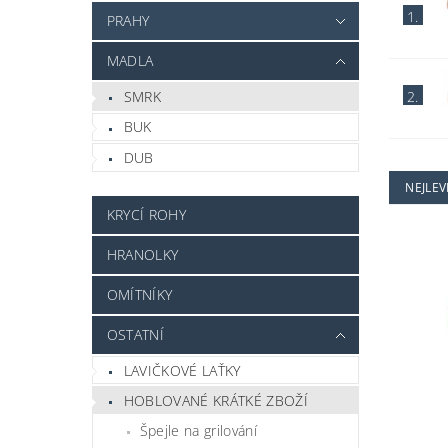
1.
PRAHY
MADLA
SMRK
2.
BUK
DUB
NEJLEV
KRYCÍ ROHY
HRANOLKY
OMÍTNÍKY
OSTATNÍ
LAVIČKOVÉ LAŤKY
HOBLOVANÉ KRÁTKÉ ZBOŽÍ
Špejle na grilování