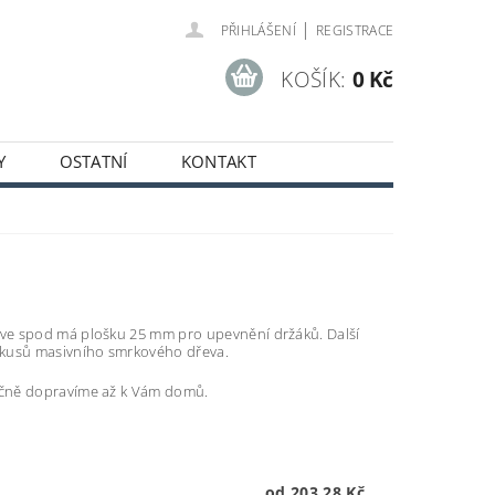
|
PŘIHLÁŠENÍ
REGISTRACE
KOŠÍK:
0 Kč
Y
OSTATNÍ
KONTAKT
SOBNÍCH ÚDAJŮ
 ve spod má plošku 25 mm pro upevnění držáků. Další
e kusů masivního smrkového dřeva.
pečně dopravíme až k Vám domů.
od 203,28 Kč