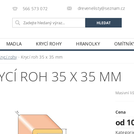
drevenelisty@seznam.cz
566 573 072
MADLA
KRYCÍ ROHY
HRANOLKY
OMÍTNÍK
RUČENÍ ZBOŽÍ A PLATBA CZ/SK
PODMÍNKY OCHRANY O
rycí rohy
Krycí roh 35 x 35 mm
YCÍ ROH 35 X 35 MM
Masivní li
Cena
od 1
Kategori