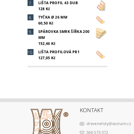
LIŠTA PROFIL 43 DUB
128 Kč
TYČKA Ø 26 MM
60,50 Kč
SPÁROVKA SMRK ŠÍŘKA 200
MM
152,46 Kč
LIŠTA PROFILOVÁ PR1
127,05 Kč
KONTAKT
drevenelisty
@
seznam.cz
566 573 072