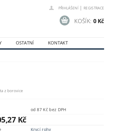
|
PŘIHLÁŠENÍ
REGISTRACE
KOŠÍK:
0 Kč
Y
OSTATNÍ
KONTAKT
SOBNÍCH ÚDAJŮ
šta z borovice
od 87 Kč bez DPH
05,27 Kč
e
Krycí rohy