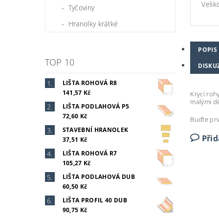
Velik
Tyčoviny
Hranolky krátké
POPIS
TOP 10
DISKU
LIŠTA ROHOVÁ R8
141,57 Kč
Krycí roh
malými dě
LIŠTA PODLAHOVÁ P5
72,60 Kč
Buďte prv
STAVEBNÍ HRANOLEK
Při
37,51 Kč
LIŠTA ROHOVÁ R7
105,27 Kč
LIŠTA PODLAHOVÁ DUB
60,50 Kč
LIŠTA PROFIL 40 DUB
90,75 Kč