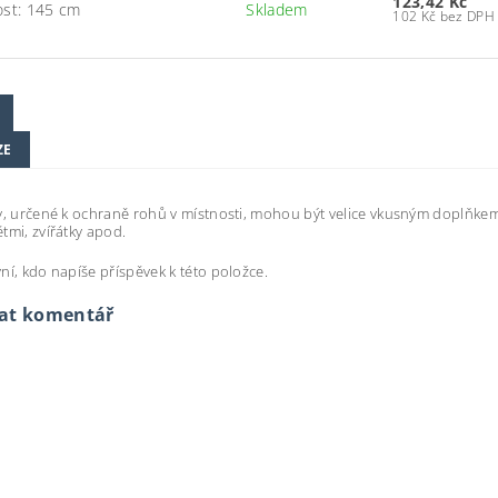
123,42 Kč
ost: 145 cm
Skladem
102 Kč bez DPH
ZE
y, určené k ochraně rohů v místnosti, mohou být velice vkusným doplňkem i
tmi, zvířátky apod.
ní, kdo napíše příspěvek k této položce.
dat komentář