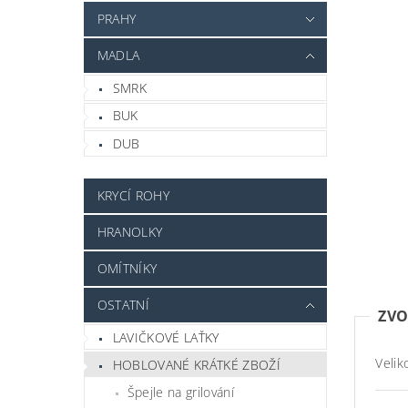
PRAHY
MADLA
SMRK
BUK
DUB
KRYCÍ ROHY
HRANOLKY
OMÍTNÍKY
OSTATNÍ
ZVO
LAVIČKOVÉ LAŤKY
Velik
HOBLOVANÉ KRÁTKÉ ZBOŽÍ
Špejle na grilování