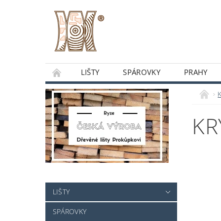
LIŠTY
SPÁROVKY
PRAHY
O NÁS
OBCHODNÍ PODMÍNKY
DO
K
KR
LIŠTY
SPÁROVKY