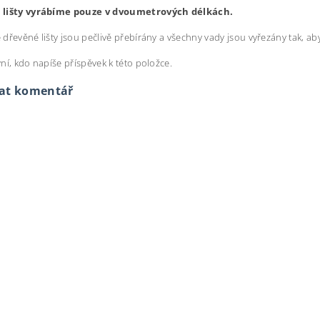
lišty vyrábíme pouze v dvoumetrových délkách.
dřevěné lišty jsou pečlivě přebírány a všechny vady jsou vyřezány tak, aby 
ní, kdo napíše příspěvek k této položce.
dat komentář