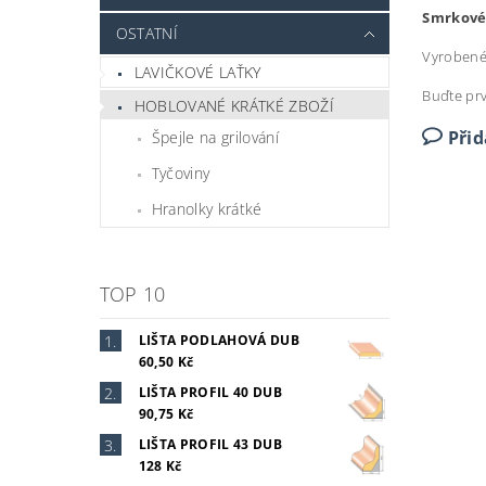
Smrkové 
OSTATNÍ
Vyrobené 
LAVIČKOVÉ LAŤKY
Buďte prv
HOBLOVANÉ KRÁTKÉ ZBOŽÍ
Při
Špejle na grilování
Tyčoviny
Hranolky krátké
TOP 10
LIŠTA PODLAHOVÁ DUB
60,50 Kč
LIŠTA PROFIL 40 DUB
90,75 Kč
LIŠTA PROFIL 43 DUB
128 Kč