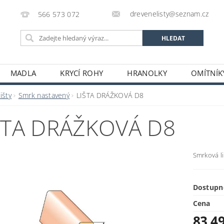
drevenelisty@seznam.cz
566 573 072
MADLA
KRYCÍ ROHY
HRANOLKY
OMÍTNÍK
RUČENÍ ZBOŽÍ A PLATBA CZ/SK
PODMÍNKY OCHRANY O
išty
Smrk nastavený
LIŠTA DRÁŽKOVÁ D8
ŠTA DRÁŽKOVÁ D8
Smrková li
Dostupn
Cena
83,4