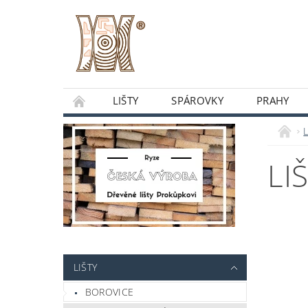
LIŠTY
SPÁROVKY
PRAHY
O NÁS
OBCHODNÍ PODMÍNKY
DO
L
LI
LIŠTY
BOROVICE