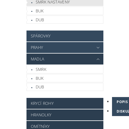
SMRK NASTAVENÝ
BUK
DUB
SPÁROVKY
PRAHY
MADLA
SMRK
BUK
DUB
POPIS
KRYCÍ ROHY
DISKU
HRANOLKY
OMÍTNÍKY