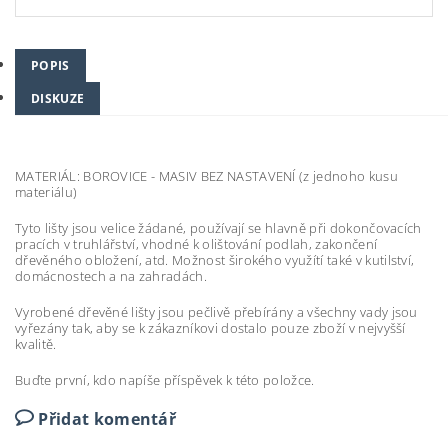
POPIS
DISKUZE
MATERIÁL: BOROVICE - MASIV BEZ NASTAVENÍ (z jednoho kusu
materiálu)
Tyto lišty jsou velice žádané, používají se hlavně při dokončovacích
pracích v truhlářství, vhodné k olištování podlah, zakončení
dřevěného obložení, atd. Možnost širokého využítí také v kutilství,
domácnostech a na zahradách.
Vyrobené dřevěné lišty jsou pečlivě přebírány a všechny vady jsou
vyřezány tak, aby se k zákazníkovi dostalo pouze zboží v nejvyšší
kvalitě.
Buďte první, kdo napíše příspěvek k této položce.
Přidat komentář