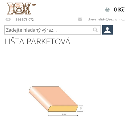
0 Kč
drevenelisty@seznam.cz
566 573 072
LIŠTA PARKETOVÁ