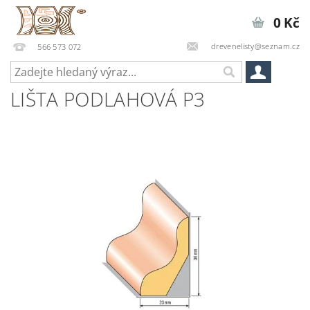
0 Kč
drevenelisty@seznam.cz
566 573 072
LIŠTA PODLAHOVÁ P3