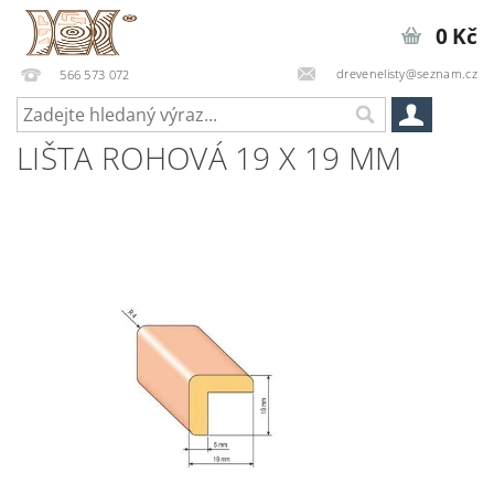
0 Kč
drevenelisty@seznam.cz
566 573 072
LIŠTA ROHOVÁ 19 X 19 MM