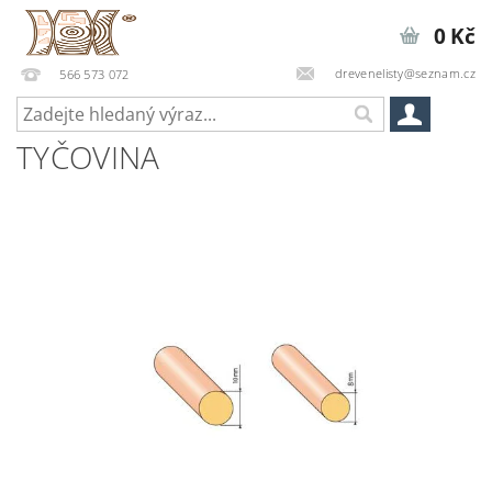
0 Kč
drevenelisty@seznam.cz
566 573 072
TYČOVINA