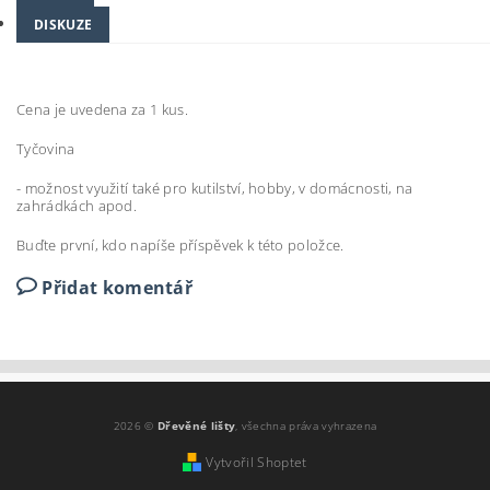
DISKUZE
Cena je uvedena za 1 kus.
Tyčovina
- možnost využití také pro kutilství, hobby, v domácnosti, na
zahrádkách apod.
Buďte první, kdo napíše příspěvek k této položce.
Přidat komentář
2026 ©
Dřevěné lišty
, všechna práva vyhrazena
Vytvořil Shoptet